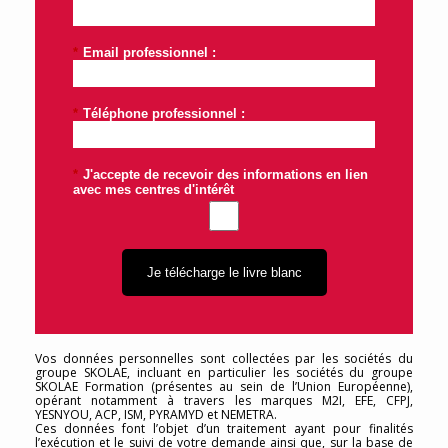
*
Email professionnel :
*
Téléphone professionnel :
*
J'accepte de recevoir des informations en lien
avec mes centres d'intérêt
Je télécharge le livre blanc
Vos données personnelles sont collectées par les sociétés du
groupe SKOLAE, incluant en particulier les sociétés du groupe
SKOLAE Formation (présentes au sein de l’Union Européenne),
opérant notamment à travers les marques M2I, EFE, CFPJ,
YESNYOU, ACP, ISM, PYRAMYD et NEMETRA.
Ces données font l’objet d’un traitement ayant pour finalités
l’exécution et le suivi de votre demande ainsi que, sur la base de