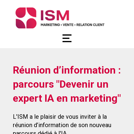
Open
Menu
Réunion d’information :
Au programme
parcours "Devenir un
Les intervenants
expert IA en marketing"
Qui sommes-nous ?
L'ISM a le plaisir de vous inviter à la
réunion d’information de son nouveau
parcours dédié à l'IA.